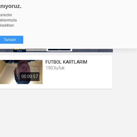
anıyoruz.
GİRİŞ YAP
Video Yükle
çerezler
aklarımızla
pladıkları
Tamam
FUTBOL KARTLARIM
dığı küçük
1903ufuk
ınıza
00:00:57
ir. İzniniz şu
nlarına
şlı hale
ğru bir
resi
Türü
 yıl