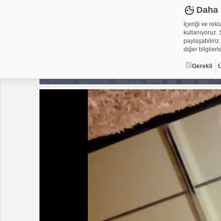
Daha 
İçeriği ve rek
kullanıyoruz. S
paylaşabiliriz.
diğer bilgilerle
Gerekli
Çerez ned
Çerezler, web-
metin dosyalar
yerleştirebiliy
kullanmaktadır
alanlar için ge
Gerekli
Üçüncü Par