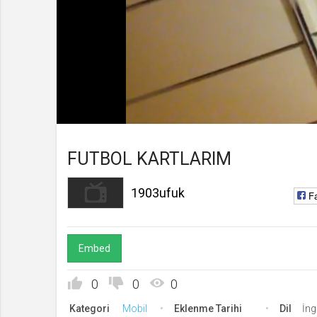
1903ufuk
Kanala Katıl
Yüklendi
Yükleniyor
:
0%
0%
Süre
Toplam
/
Süre
FUTBOL KARTLARIM
1903ufuk
F
Embed
0
0
0
Kategori
Mobil
Eklenme Tarihi
Dil
İng