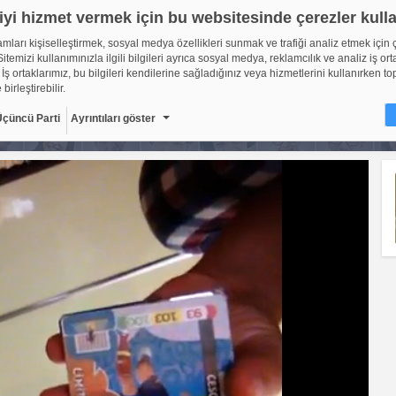
iyi hizmet vermek için bu websitesinde çerezler kull
lamları kişiselleştirmek, sosyal medya özellikleri sunmak ve trafiği analiz etmek için 
itemizi kullanımınızla ilgili bilgileri ayrıca sosyal medya, reklamcılık ve analiz iş ort
 İş ortaklarımız, bu bilgileri kendilerine sağladığınız veya hizmetlerini kullanırken to
 birleştirebilir.
Üçüncü Parti
Ayrıntıları göster
ir?
sitelerinin, kullanıcıların deneyimlerini daha verimli hale getirmek amacıyla kullan
ıdır. Yasalara göre, bu sitenin işletilmesi için kesinlikle gerekli olan çerezleri cihaz
oruz. Diğer çerez türleri için sizden izin almamız gerekiyor. Bu site farklı çerez türleri
. Bazı çerezler, sayfalarımızda yer alan üçüncü şahıs hizmetleri tarafından yerleştiril
çerlidir: web.tv
8
Gerekli çerezler, sayfada gezinme ve web-sitesinin güvenli ala
erişim gibi temel işlevleri sağlayarak web-sitesinin daha kullanı
getirilmesine yardımcı olur. Web-sitesi bu çerezler olmadan do
ti
10
şekilde işlev gösteremez.
Adı
Sağlayıcı
Amaç
Sü
GDPR
.web.tv
Genel veri koruma
10
düzenlemesi
kapsamında sitenin